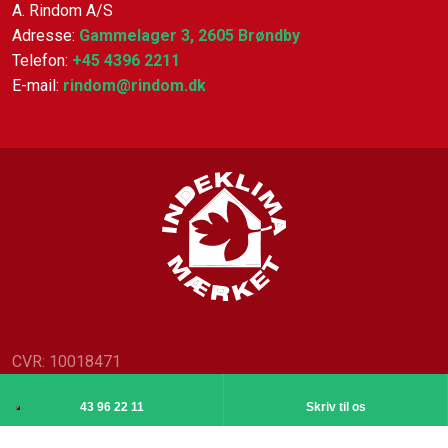
A. Rindom A/S
Adresse:
Gammelager 3, 2605 Brøndby
Telefon:
+45 4396 2211
E-mail:
rindom@rindom.dk
CVR:​ 10018471
Created and hosted by Group Online
43 96 22 11
Skriv til os